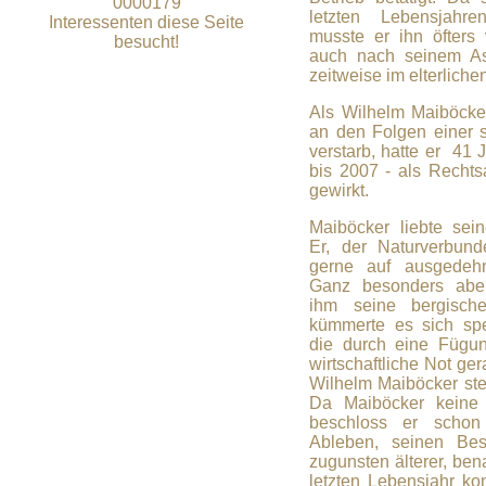
0000179
letzten Lebensjahre
Interessenten diese Seite
musste er ihn öfters 
besucht!
auch nach seinem A
zeitweise im elterlichen
Als Wilhelm Maiböck
an den Folgen einer 
verstarb, hatte er 41 
bis 2007 - als Rechts
gewirkt.
Maiböcker liebte sei
Er, der Naturverbun
gerne auf ausgedehn
Ganz besonders abe
ihm seine bergische
kümmerte es sich spe
die durch eine Fügun
wirtschaftliche Not ge
Wilhelm Maiböcker stet
Da Maiböcker keine
beschloss er schon
Ableben, seinen Besi
zugunsten älterer, ben
letzten Lebensjahr ko